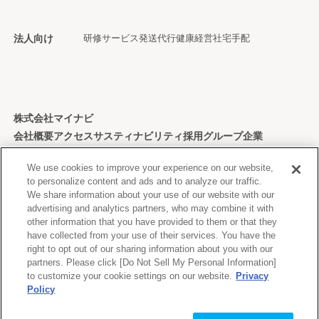
法人向け
研修サービス
発送代行
健康経営
社宅手配
株式会社マイナビ
会社概要
アクセス
サスティナビリティ
採用
グループ企業
個人情報保護方針
We use cookies to improve your experience on our website,
to personalize content and ads and to analyze our traffic.
We share information about your use of our website with our
advertising and analytics partners, who may combine it with
other information that you have provided to them or that they
Copyright © Mynavi Corporation
have collected from your use of their services. You have the
right to opt out of our sharing information about you with our
partners. Please click [Do Not Sell My Personal Information]
to customize your cookie settings on our website.
Privacy
Policy