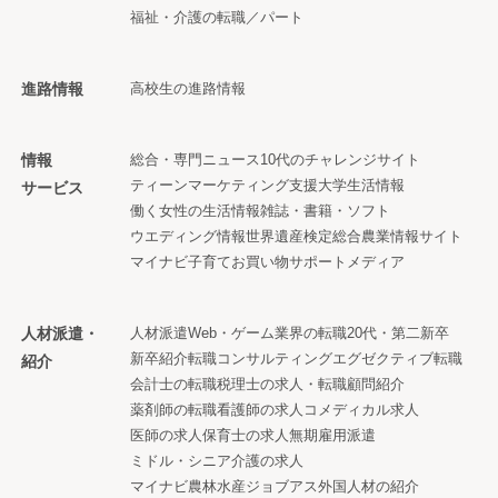
福祉・介護の転職／パート
進路情報
高校生の進路情報
情報
総合・専門ニュース
10代のチャレンジサイト
ティーンマーケティング支援
大学生活情報
サービス
働く女性の生活情報
雑誌・書籍・ソフト
ウエディング情報
世界遺産検定
総合農業情報サイト
マイナビ子育て
お買い物サポートメディア
人材派遣・
人材派遣
Web・ゲーム業界の転職
20代・第二新卒
新卒紹介
転職コンサルティング
エグゼクティブ転職
紹介
会計士の転職
税理士の求人・転職
顧問紹介
薬剤師の転職
看護師の求人
コメディカル求人
医師の求人
保育士の求人
無期雇用派遣
ミドル・シニア
介護の求人
マイナビ農林水産ジョブアス
外国人材の紹介