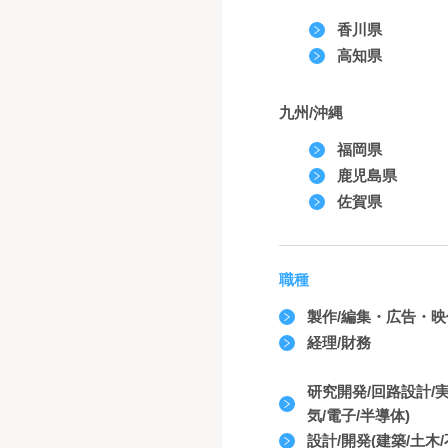
香川県
高知県
九州/沖縄
福岡県
鹿児島県
佐賀県
職種
製作/編集・広告・
経理/財務
研究開発/回路設計/
気/電子/半導体)
設計/開発(建築/土木/