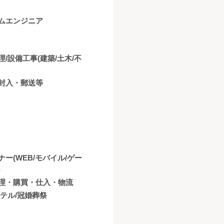
ムエンジニア
理/設備工事(建築/土木/不
封入・郵送等
ナー(WEB/モバイル/ゲー
)
理・購買・仕入・物流
ホテル/冠婚葬祭