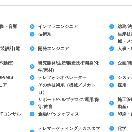
映像・音響
インフラエンジニア
総務/
技術系
生産技
械・メ
実装設計(電
開発エンジニア
人事・
不動産)
研究開発/生産/製造技術開発(化
企画/
学/素材)
/MIS
テレフォンオペレーター
システ
ニア
その他技術系（機械／メカト
採用
ロ）
サポート/ヘルプデスク/運用/保
施工管
守/教育
動産)
ITコンサル
金融/バックオフィス
印刷・
テレマーケティング／カスタマ
化学