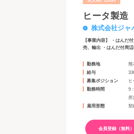
求人No. 12433
ヒータ製造
株式会社ジャ
【事業内容】 ・はんだ
売、輸出 ・はんだ付周辺
勤務地
熊
給与
3
募集ポジション
ヒ
勤務時間
9
所
雇用形態
契
会員登録（無料