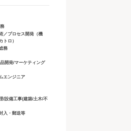
法務
術／プロセス開発（機
カトロ）
総務
商品開発/マーケティング
ムエンジニア
理/設備工事(建築/土木/不
封入・郵送等