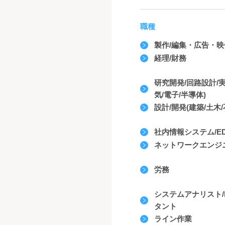
職種
製作/編集・広告・
経理/財務
研究開発/回路設計/
気/電子/半導体)
設計/開発(建築/土木/
社内情報システム/EDP
ネットワークエンジ
労務
システムアナリスト/
タント
ライン作業