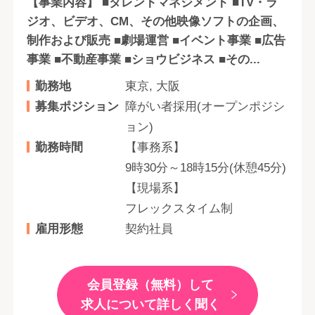
【事業内容】 ■タレントマネジメント ■TV・ラ
ジオ、ビデオ、CM、その他映像ソフトの企画、
制作および販売 ■劇場運営 ■イベント事業 ■広告
事業 ■不動産事業 ■ショウビジネス ■その...
勤務地
東京, 大阪
募集ポジション
障がい者採用(オープンポジシ
ョン)
勤務時間
【事務系】
9時30分～18時15分(休憩45分)
【現場系】
フレックスタイム制
雇用形態
契約社員
会員登録（無料）して
求人について詳しく聞く