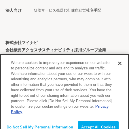
法人向け
研修サービス
発送代行
健康経営
社宅手配
株式会社マイナビ
会社概要
アクセス
サスティナビリティ
採用
グループ企業
個人情報保護方針
We use cookies to improve your experience on our website,
to personalize content and ads and to analyze our traffic.
We share information about your use of our website with our
advertising and analytics partners, who may combine it with
other information that you have provided to them or that they
Copyright © Mynavi Corporation
have collected from your use of their services. You have the
right to opt out of our sharing information about you with our
partners. Please click [Do Not Sell My Personal Information]
to customize your cookie settings on our website.
Privacy
Policy
Do Not Sell My Personal Information
Accept All Cookies