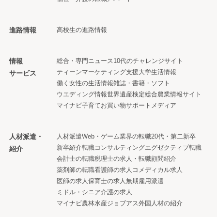
進路情報
高校生の進路情報
情報
総合・専門ニュース
10代のチャレンジサイト
ティーンマーケティング支援
大学生活情報
サービス
働く女性の生活情報
雑誌・書籍・ソフト
ウエディング情報
世界遺産検定
総合農業情報サイト
マイナビ子育て
お買い物サポートメディア
人材派遣・
人材派遣
Web・ゲーム業界の転職
20代・第二新卒
新卒紹介
転職コンサルティング
エグゼクティブ転職
紹介
会計士の転職
税理士の求人・転職
顧問紹介
薬剤師の転職
看護師の求人
コメディカル求人
医師の求人
保育士の求人
無期雇用派遣
ミドル・シニア
介護の求人
マイナビ農林水産ジョブアス
外国人材の紹介