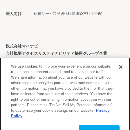
法人向け
研修サービス
発送代行
健康経営
社宅手配
株式会社マイナビ
会社概要
アクセス
サスティナビリティ
採用
グループ企業
個人情報保護方針
We use cookies to improve your experience on our website,
to personalize content and ads and to analyze our traffic.
We share information about your use of our website with our
advertising and analytics partners, who may combine it with
other information that you have provided to them or that they
Copyright © Mynavi Corporation
have collected from your use of their services. You have the
right to opt out of our sharing information about you with our
partners. Please click [Do Not Sell My Personal Information]
to customize your cookie settings on our website.
Privacy
Policy