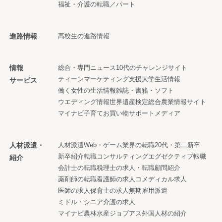
福祉・介護の転職／パート
進路情報
高校生の進路情報
情報
総合・専門ニュース
10代のチャレンジサイト
ティーンマーケティング支援
大学生活情報
サービス
働く女性の生活情報
雑誌・書籍・ソフト
ウエディング情報
世界遺産検定
総合農業情報サイト
マイナビ子育て
お買い物サポートメディア
人材派遣・
人材派遣
Web・ゲーム業界の転職
20代・第二新卒
新卒紹介
転職コンサルティング
エグゼクティブ転職
紹介
会計士の転職
税理士の求人・転職
顧問紹介
薬剤師の転職
看護師の求人
コメディカル求人
医師の求人
保育士の求人
無期雇用派遣
ミドル・シニア
介護の求人
マイナビ農林水産ジョブアス
外国人材の紹介