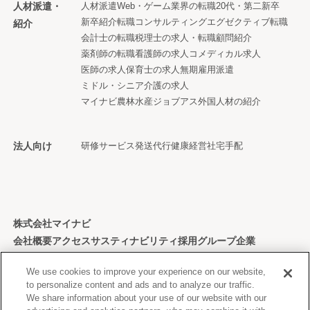
人材派遣・
人材派遣
Web・ゲーム業界の転職
20代・第二新卒
新卒紹介
転職コンサルティング
エグゼクティブ転職
紹介
会計士の転職
税理士の求人・転職
顧問紹介
薬剤師の転職
看護師の求人
コメディカル求人
医師の求人
保育士の求人
無期雇用派遣
ミドル・シニア
介護の求人
マイナビ農林水産ジョブアス
外国人材の紹介
法人向け
研修サービス
発送代行
健康経営
社宅手配
株式会社マイナビ
会社概要
アクセス
サスティナビリティ
採用
グループ企業
個人情報保護方針
We use cookies to improve your experience on our website,
to personalize content and ads and to analyze our traffic.
We share information about your use of our website with our