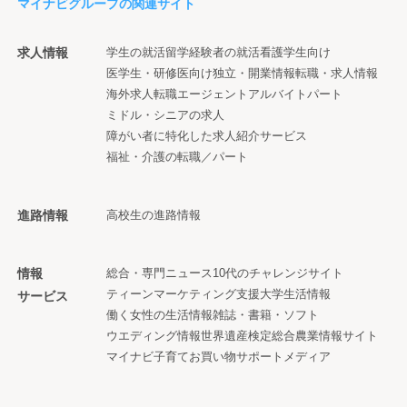
マイナビグループの関連サイト
求人情報
学生の就活
留学経験者の就活
看護学生向け
医学生・研修医向け
独立・開業情報
転職・求人情報
海外求人
転職エージェント
アルバイト
パート
ミドル・シニアの求人
障がい者に特化した求人紹介サービス
福祉・介護の転職／パート
進路情報
高校生の進路情報
情報
総合・専門ニュース
10代のチャレンジサイト
ティーンマーケティング支援
大学生活情報
サービス
働く女性の生活情報
雑誌・書籍・ソフト
ウエディング情報
世界遺産検定
総合農業情報サイト
マイナビ子育て
お買い物サポートメディア