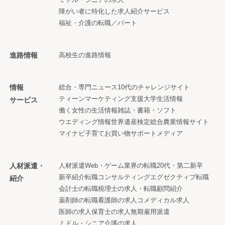
障がい者に特化した求人紹介サービス
福祉・介護の転職／パート
進路情報
高校生の進路情報
情報
総合・専門ニュース
10代のチャレンジサイト
ティーンマーケティング支援
大学生活情報
サービス
働く女性の生活情報
雑誌・書籍・ソフト
ウエディング情報
世界遺産検定
総合農業情報サイト
マイナビ子育て
お買い物サポートメディア
人材派遣・
人材派遣
Web・ゲーム業界の転職
20代・第二新卒
新卒紹介
転職コンサルティング
エグゼクティブ転職
紹介
会計士の転職
税理士の求人・転職
顧問紹介
薬剤師の転職
看護師の求人
コメディカル求人
医師の求人
保育士の求人
無期雇用派遣
ミドル・シニア
介護の求人