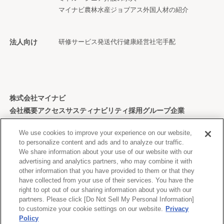
マイナビ農林水産ジョブアス
外国人材の紹介
法人向け
研修サービス
発送代行
健康経営
社宅手配
株式会社マイナビ
会社概要
アクセス
サスティナビリティ
採用
グループ企業
個人情報保護方針
We use cookies to improve your experience on our website,
to personalize content and ads and to analyze our traffic.
We share information about your use of our website with our
advertising and analytics partners, who may combine it with
other information that you have provided to them or that they
Copyright © Mynavi Corporation
have collected from your use of their services. You have the
right to opt out of our sharing information about you with our
partners. Please click [Do Not Sell My Personal Information]
to customize your cookie settings on our website.
Privacy
Policy