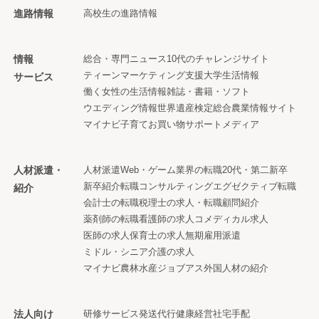
進路情報
高校生の進路情報
情報
総合・専門ニュース
10代のチャレンジサイト
ティーンマーケティング支援
大学生活情報
サービス
働く女性の生活情報
雑誌・書籍・ソフト
ウエディング情報
世界遺産検定
総合農業情報サイト
マイナビ子育て
お買い物サポートメディア
人材派遣・
人材派遣
Web・ゲーム業界の転職
20代・第二新卒
新卒紹介
転職コンサルティング
エグゼクティブ転職
紹介
会計士の転職
税理士の求人・転職
顧問紹介
薬剤師の転職
看護師の求人
コメディカル求人
医師の求人
保育士の求人
無期雇用派遣
ミドル・シニア
介護の求人
マイナビ農林水産ジョブアス
外国人材の紹介
法人向け
研修サービス
発送代行
健康経営
社宅手配