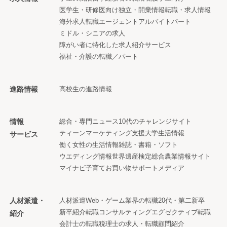
医学生・研修医向け
独立・開業情報
転職・求人情報
海外求人
転職エージェント
アルバイト
パート
ミドル・シニアの求人
障がい者に特化した求人紹介サービス
福祉・介護の転職／パート
進路情報
高校生の進路情報
情報
総合・専門ニュース
10代のチャレンジサイト
ティーンマーケティング支援
大学生活情報
サービス
働く女性の生活情報
雑誌・書籍・ソフト
ウエディング情報
世界遺産検定
総合農業情報サイト
マイナビ子育て
お買い物サポートメディア
人材派遣・
人材派遣
Web・ゲーム業界の転職
20代・第二新卒
新卒紹介
転職コンサルティング
エグゼクティブ転職
紹介
会計士の転職
税理士の求人・転職
顧問紹介