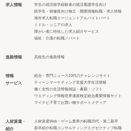
求人情報
学生の就活
留学経験者の就活
看護学生向け
医学生・研修医向け
独立・開業情報
転職・求人情報
海外求人
転職エージェント
アルバイト
パート
ミドル・シニアの求人
障がい者に特化した求人紹介サービス
福祉・介護の転職／パート
進路情報
高校生の進路情報
情報
総合・専門ニュース
10代のチャレンジサイト
ティーンマーケティング支援
大学生活情報
サービス
働く女性の生活情報
雑誌・書籍・ソフト
ウエディング情報
世界遺産検定
総合農業情報サイト
マイナビ子育て
お買い物サポートメディア
人材派遣・
人材派遣
Web・ゲーム業界の転職
20代・第二新卒
新卒紹介
転職コンサルティング
エグゼクティブ転職
紹介