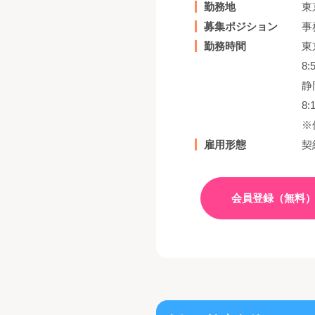
勤務地
東
募集ポジション
事
勤務時間
東
8:
静
8:
※
雇用形態
契
会員登録（無料