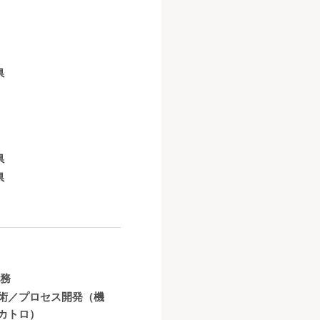
県
県
県
法務
術／プロセス開発（機
カトロ）