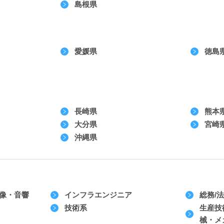
島根県
愛媛県
徳島
長崎県
熊本
大分県
宮崎
沖縄県
映像・音響
インフラエンジニア
総務/
技術系
生産技
械・メ