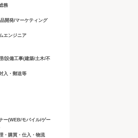
総務
商品開発/マーケティング
ムエンジニア
理/設備工事(建築/土木/不
封入・郵送等
ナー(WEB/モバイル/ゲー
)
理・購買・仕入・物流