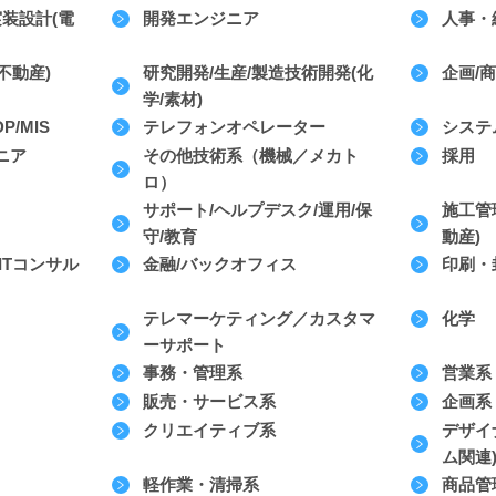
実装設計(電
開発エンジニア
人事・
不動産)
研究開発/生産/製造技術開発(化
企画/
学/素材)
/MIS
テレフォンオペレーター
システ
ニア
その他技術系（機械／メカト
採用
ロ）
サポート/ヘルプデスク/運用/保
施工管
守/教育
動産)
ITコンサル
金融/バックオフィス
印刷・
テレマーケティング／カスタマ
化学
ーサポート
事務・管理系
営業系
販売・サービス系
企画系
クリエイティブ系
デザイ
ム関連
軽作業・清掃系
商品管