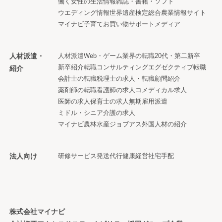
働く女性の生活情報
雑誌・書籍・ソフト
ウエディング情報
世界遺産検定
総合農業情報サイト
マイナビ子育て
お買い物サポートメディア
人材派遣・
人材派遣
Web・ゲーム業界の転職
20代・第二新卒
新卒紹介
転職コンサルティング
エグゼクティブ転職
紹介
会計士の転職
税理士の求人・転職
顧問紹介
薬剤師の転職
看護師の求人
コメディカル求人
医師の求人
保育士の求人
無期雇用派遣
ミドル・シニア
介護の求人
マイナビ農林水産ジョブアス
外国人材の紹介
法人向け
研修サービス
発送代行
健康経営
社宅手配
株式会社マイナビ