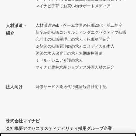
マイナビ子育て
お買い物サポートメディア
人材派遣・
人材派遣
Web・ゲーム業界の転職
20代・第二新卒
新卒紹介
転職コンサルティング
エグゼクティブ転職
紹介
会計士の転職
税理士の求人・転職
顧問紹介
薬剤師の転職
看護師の求人
コメディカル求人
医師の求人
保育士の求人
無期雇用派遣
ミドル・シニア
介護の求人
マイナビ農林水産ジョブアス
外国人材の紹介
法人向け
研修サービス
発送代行
健康経営
社宅手配
株式会社マイナビ
会社概要
アクセス
サスティナビリティ
採用
グループ企業
個人情報保護方針