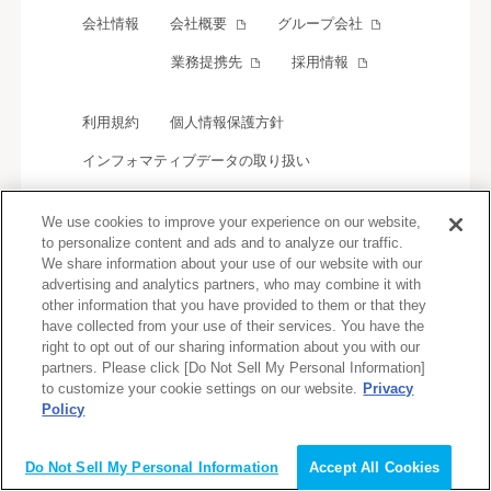
会社情報
会社概要
グループ会社
業務提携先
採用情報
利用規約
個人情報保護方針
インフォマティブデータの取り扱い
We use cookies to improve your experience on our website,
Copyright ©Mynavi Partners Corporation.
to personalize content and ads and to analyze our traffic.
All rights reserved.
We share information about your use of our website with our
advertising and analytics partners, who may combine it with
other information that you have provided to them or that they
have collected from your use of their services. You have the
right to opt out of our sharing information about you with our
partners. Please click [Do Not Sell My Personal Information]
to customize your cookie settings on our website.
Privacy
Policy
会員登録（無料）
Do Not Sell My Personal Information
Accept All Cookies